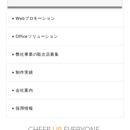
■個人情報の取り扱い、開示等、苦情及びご相
談に関するお問合せ先
Webプロモーション
〒150-0021 東京都渋谷区恵比寿西2-8-4
株式会社リアルファイン
TEL:03-6451-0222
Officeソリューション
弊社事業の取次店募集
制作実績
会社案内
採用情報